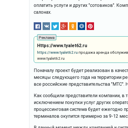
оплатить услуги и других "сотовиков". Ко
салонах.
Https://www.tyalet62.ru
https://www.tyalet62.ru
продажа аренда обслужива
www.tyalet62.ru
Поначалу проект будет реализован в каче
месяцы следующего года на территории рег
все российские представительства "МТС". Н
Как сообщили представители компании, в та
исключением покупки услуг других операто
процессинговая система будет ежегодно п
терминалов окупится примерно за 9-12 мес
В данный момент между компанией и систе