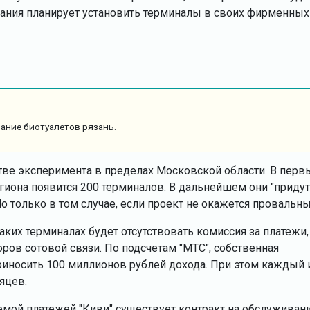
мпания планирует установить терминалы в своих фирменных
ние биотуалетов рязань.
стве эксперимента в пределах Московской области. В перв
иона появится 200 терминалов. В дальнейшем они "придут
о только в том случае, если проект не окажется провальн
ких терминалах будет отсутствовать комиссия за платежи,
ров сотовой связи. По подсчетам "МТС", собственная
риносить 100 миллионов рублей дохода. При этом каждый 
яцев.
мой платежей "Киви" существует контракт на обслуживан