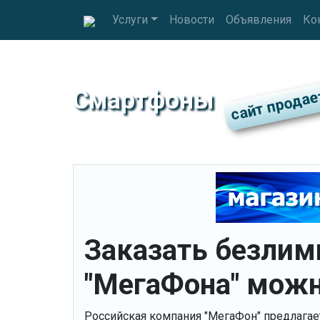
Услуги
Новости
Объявления
Ко
Смартфоны
Заказать безлим
"МегаФона" можн
Российская компания "МегаФон" предлагае